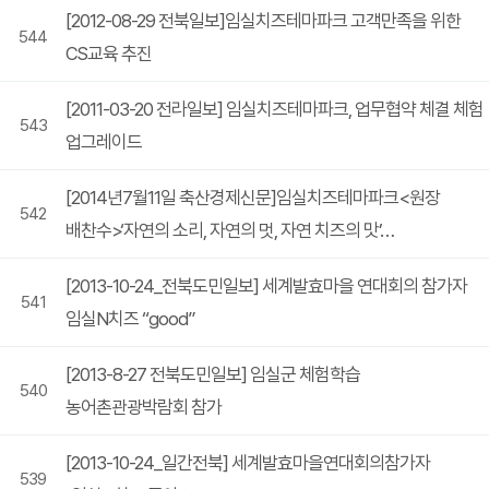
[2012-08-29 전북일보]임실치즈테마파크 고객만족을 위한
544
CS교육 추진
[2011-03-20 전라일보] 임실치즈테마파크, 업무협약 체결 체험
543
업그레이드
[2014년7월11일 축산경제신문]임실치즈테마파크<원장
542
배찬수>‘자연의 소리, 자연의 멋, 자연 치즈의 맛’…
[2013-10-24_전북도민일보] 세계발효마을 연대회의 참가자
541
임실N치즈 “good”
[2013-8-27 전북도민일보] 임실군 체험학습
540
농어촌관광박람회 참가
[2013-10-24_일간전북] 세계발효마을연대회의참가자
539