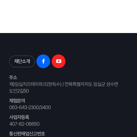
재단소개
주소
재)임실치즈테마파크(한득수) / 전북특별자치도 임실군 성수면
도인2길50
체험문의
063-643-2300/3400
사업자등록
407-82-08650
통신판매업신고번호