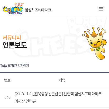
커뮤니티
언론보도
Total 575건
3 페이지
번호
제목
[2013-11-21_전북중앙신문신문] 신현택 임실치즈테마파크
545
이사장 인터뷰