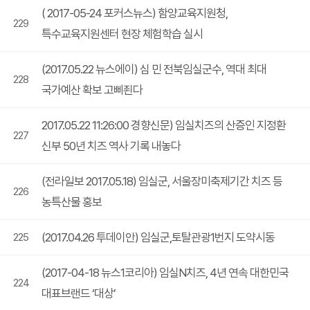
( 2017-05-24 포커스뉴스) 함양교육지원청,
229
특수교육지원센터 현장 체험학습 실시
(2017.05.22 뉴스에이) 심 민 전북임실군수, 역대 최대
228
국가예산 확보 고삐죈다
2017.05.22 11:26:00 경향신문) 임실치즈의 산증인 지정환
227
신부 50년 치즈 역사 기록 내놓다
(전라일보 2017.05.18) 임실군, 서울장미축제기간 치즈 등
226
농특산물 홍보
(2017.04.26 투데이안) 임실군,토탈관광1번지 도약시동
225
(2017-04-18 뉴스1코리아) 임실N치즈, 4년 연속 대한민국
224
대표브랜드 ‘대상’