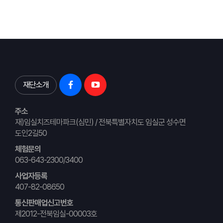
재단소개
주소
재)임실치즈테마파크(심민) / 전북특별자치도 임실군 성수면
도인2길50
체험문의
063-643-2300/3400
사업자등록
407-82-08650
통신판매업신고번호
제2012-전북임실-00003호