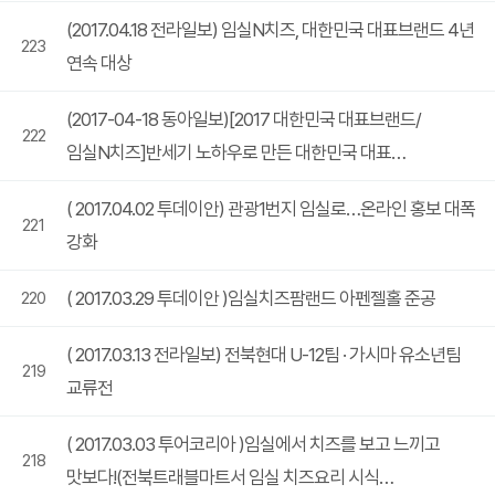
(2017.04.18 전라일보) 임실N치즈, 대한민국 대표브랜드 4년
223
연속 대상
(2017-04-18 동아일보)[2017 대한민국 대표브랜드/
222
임실N치즈]반세기 노하우로 만든 대한민국 대표…
( 2017.04.02 투데이안) 관광1번지 임실로…온라인 홍보 대폭
221
강화
( 2017.03.29 투데이안 )임실치즈팜랜드 아펜젤홀 준공
220
( 2017.03.13 전라일보) 전북현대 U-12팀 · 가시마 유소년팀
219
교류전
( 2017.03.03 투어코리아 )임실에서 치즈를 보고 느끼고
218
맛보다!(전북트래블마트서 임실 치즈요리 시식…