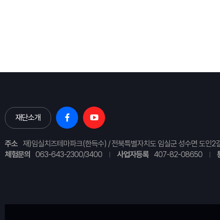
재단소개
주소
재)임실치즈테마파크(한득수) / 전북특별자치도 임실군 성수면 도인2길
체험문의
063-643-2300/3400
사업자등록
407-82-08650