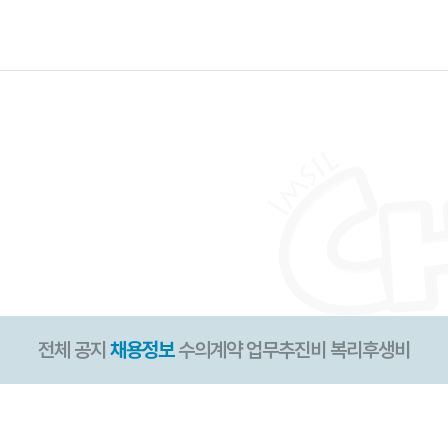
전체
공지
채용정보
수의계약
업무추진비
복리후생비