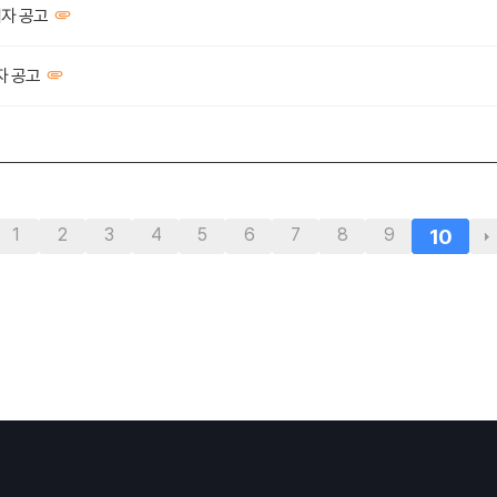
격자 공고
자 공고
1
2
3
4
5
6
7
8
9
10