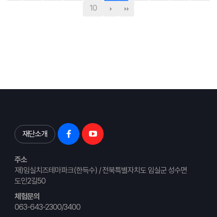
10
재단소개
주소
재)임실치즈테마파크(한득수) / 전북특별자치도 임실군 성수면
도인2길50
체험문의
063-643-2300/3400