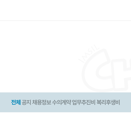
전체
공지
채용정보
수의계약
업무추진비
복리후생비