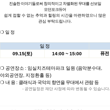
진솔한 이야기들로써 창의적이고 차별화된 무대를 선보일
모던포크듀어
쉽게 접할 수 없는 추억과 힐링의 시간을 마련하였으니 많은
관심 부탁드립니다
.
❍
일 정
일 정
퓨전
09.15(
토
)
14:00 ~ 15:00
❍
공연장소
:
임실치즈테마파크 일원
(
음악분수대
,
야외공연장
,
지정환홀 등
)
❍
내 용
:
클래식과 국악의 향연을 무대에서 관람 등
-
공연일정은 재단 사정에 따라 변동될 수 있습니다
.