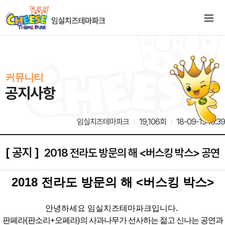
커뮤니티
공지사항
임실치즈테마파크
19,106회
18-09-13 16:39
[ 공지 ]
2018 전라도 방문의 해 <버스킹 박스> 공연
2018
전라도 방문의 해
<
버스킹 박스
>
안녕하세요 임실치즈테마파크입니다
.
판페라
(
판소리
+
오페라
)
의 사과나무가 선사하는 젊고 신나는 공연과