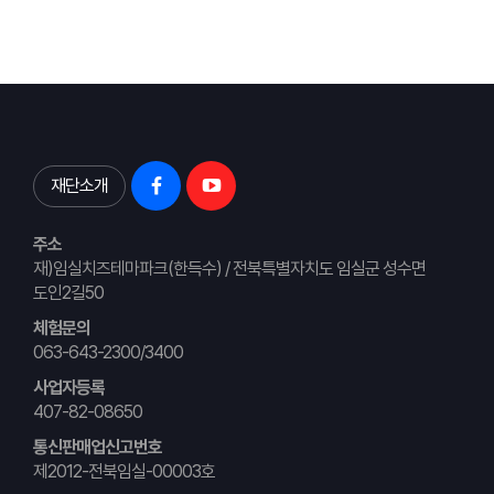
재단소개
주소
재)임실치즈테마파크(한득수) / 전북특별자치도 임실군 성수면
도인2길50
체험문의
063-643-2300/3400
사업자등록
407-82-08650
통신판매업신고번호
제2012-전북임실-00003호