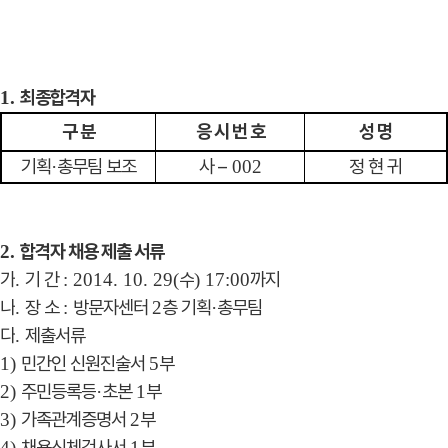
최종합격자
1.
구 분
응 시 번 호
성 명
기획
총무팀 보조
사
–
정 현 귀
·
002
합격자 채용 제출 서류
2.
가
기 간
수
까지
.
: 2014. 10. 29(
) 17:00
나
장 소
방문자센터
층 기획
총무팀
.
:
2
·
다
제출서류
.
민간인 신원진술서
부
1)
5
주민등록등
초본
부
2)
·
1
가족관계증명서
부
3)
2
채용신체검사서
부
4)
1