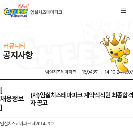
커뮤니티
공지사항
임실치즈테마파크
16,943회
14-10-24 10:07
[
(재)임실치즈테마파크 계약직직원 최종합격
채용정보
자 공고
]
임실치즈테마파크 제
호
2014- 9