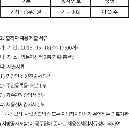
구 분
응 시 번 호
성 명
기획
ㆍ
총무팀원
기
–
이
○
주
002
합격자 채용 제출 서류
2.
가
기 간
수
까지
.
: 2015. 05. 18(
) 17:00
나
장 소
방문자센터
층 기획
총무팀
.
:
2
·
다
제출서류
.
민간인 신원진술서
부
1)
5
주민등록등
초본
부
2)
·
1
가족관계증명서
부
3)
2
채용신체검사서
부
4)
1
국
공립 및 사립종합병원 또는 지방자치단체가 운영하는 의료
기관
-
·
지방공사포함
이
공무원에 준하는 채용신체검사규정에
의하여
(
)