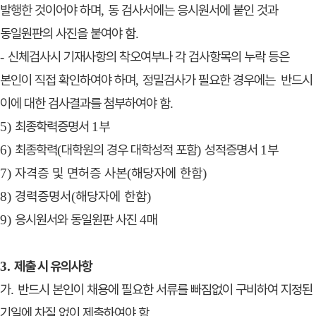
발행한 것이어야 하며
동 검사서에는 응시원서에 붙인 것
과
,
동일원판의 사진을 붙여야 함
.
신체검사시 기재사항의 착오여부나 각 검사항목의 누락 등은
-
본인이 직접 확인하여야 하며
정밀검사가 필요한 경우에는
반드시
,
이에 대한 검사결과를 첨부하여야 함
.
최종학력증명서
부
5)
1
최종학력
대학원의 경우 대학성적 포함
성적증명서
부
6)
(
)
1
자격증 및 면허증 사본
해당자에 한함
7)
(
)
경력증명서
해당자에 한함
8)
(
)
응시원서와 동일원판 사진
매
9)
4
제출 시 유의사항
3.
가
반드시 본인이 채용에 필요한 서류를 빠짐없이 구비하여 지정된
.
기일에 차질 없이 제출하여야 함
.