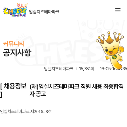
커뮤니티
공지사항
임실치즈테마파크
15,781회
16-05-16 18:35
[ 채용정보
(재)임실치즈테마파크 직원 채용 최종합격
]
자 공고
임실치즈테마파크 제
호
2016- 8