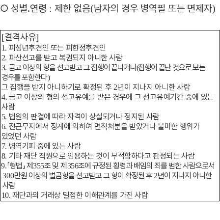
○
성별
․
연령
제한 없음
남자의 경우 병역필 또는 면제자
:
(
)
결격사유
[
]
피성년후견인 또는 피한정후견인
1.
파산선고를 받고 복권되지 아니한 사람
2.
금
고 이상의 형을 선고받고 그 집행이 끝나거나
집행이 끝난 것으로 보는
3.
(
경우를 포함
한다
)
그 집행을 받지 아니하기로 확정된 후
년이 지나지 아니한 사람
2
금고 이상의 형의 선고유예를 받은 경우에 그 선고유예기간 중에 있는
4.
사람
법원의 판결에 따라 자격이 상실되거나 정지된 사람
5.
전근무지에서 징계에 의하여 면직처분을 받았거나 불미한 행위가
6.
있었던 사람
병역기피 중에 있는 사람
7.
기타 재단 직원으로 임용하는 것이 부적합하다고 판정되는 사람
8.
「
형법
」
제
조 및 제
조에 규정된 횡령과 배임의 죄를 범한 사람으로서
99.
355
356
만원 이상의 벌금형을 선고받고 그 형이 확정된 후
년이 지나지 아니한
300
2
사람
재단과의 거래상 밀접한 이해관계를 가진 사람
10.