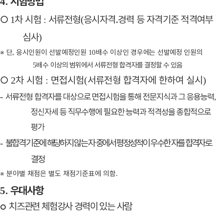
시험방법
4.
○
차 시험
서류전형
응시자격
․
경력 등 자격기준 적격여부
1
:
(
심사
)
※
단
응시인원이 선발예정인원
배수 이상인 경우에는 선발예정 인원의
,
10
배수
이상의 범위에서 서류전형 합격자를 결정할 수 있음
5
○
차 시험
면접시험
서류전형 합격자에 한하여 실시
2
:
(
)
-
서류전형 합격자를 대상으로 면접시험을 통해 전문지식과 그 응용능력
,
정신자세 등 직무수행에 필요한 능력과 적격성을 종합적으로
평가
불합격 기준에 해당하지 않는 자 중에서 평정성적이 우수한 자를 합격자로
-
결정
※
분야별 채점은 별도 채점기준표에 의함
.
우대사항
5.
치즈관련 체험강사 경력이 있는 사람
○