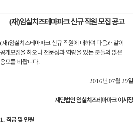
재
임실치즈테마파크 신규 직원 모집 공고
(
)
재
임실치즈테마파크 신규 직원에 대하여 다음과
같이
(
)
공개모집을
하오니 전문성과 역량을 있는 분들의 많은
응모를
바랍니다
.
년
월
일
2016
07
29
재단법인 임실치즈테마파크 이사장
직급 및 인원
1.