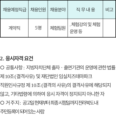
채용예정직급
채용인원
채용분야
직 무 내 용
비고
․
체험강의 및 체험
명
계약직
5
체험팀원
운영 등
응시자격 요건
2.
○
공통사항
지방자치단체 출자
ㆍ
출연기관의 운영에 관한 법률
:
제
조
결격사유
및 재단법인 임실치즈테마파크
10
(
)
직원인사규정 제
조
결격의 사유
의 결격사유에 해당되지
10
(
)
않고
기타법령에 의하여 응시
자격이 정지되지 아니한 자
,
○
거 주 지
공고일 현재부터 최종 시험일까지 전라북도 내
:
주민등록이 되어
있는 사람