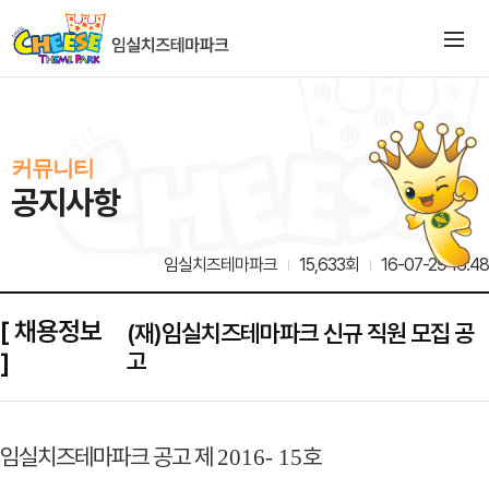
커뮤니티
공지사항
임실치즈테마파크
15,633회
16-07-29 16:48
[ 채용정보
(재)임실치즈테마파크 신규 직원 모집 공
]
고
임실치즈테마파크 공고 제
호
2016- 15