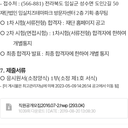
접수처
전라북도 임실군 성수면 도인
길
-
: (566-881)
2
50
재단법인 임실치즈테마파크 방문자센터
층 기획
총무팀
2
·
○
차 시험
서류전형
합격자
재단 홈페이지 공고
1
(
)
:
○
차 시험
면접시험
차시험
서류전형
합격자에 한하여
2
(
) :
1
(
)
개별통지
○
최종 합격자 발표
최종 합격자에 한하여 개별 통지
:
제출서류
7.
○
응시원서
소정양식
부
소정 제
호 서식
(
) 1
(
1
)
[이 게시물은 최고관리자님에 의해 2023-05-09 14:26:14 공고에서 이동 됨]
-
직원공개모집2016.07-2.hwp
(293.0K)
1039회 다운로드 | DATE : 2019-08-20 13:08:30