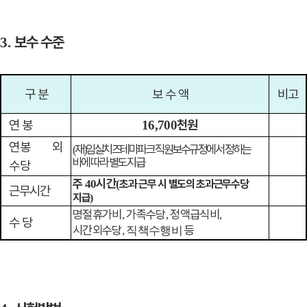
보수 수준
3.
구 분
보 수 액
비고
연 봉
천원
16,700
연봉 외
재
임실치즈테마파크 직원보수규정에서 정하는
(
)
바에 따라 별도 지급
수당
주
시간
40
(
초과 근무 시 별도의 초과근무수당
근무시간
지급
)
명절휴가비
가족수당
정액급식비
,
,
,
수 당
시간외수당
등
, 직책수행비