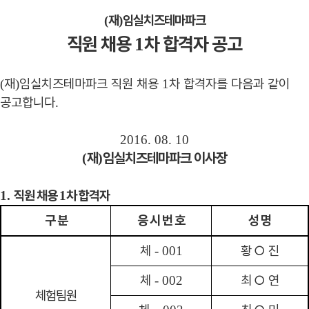
재
임실치즈테마파크
(
)
직원 채용
차 합격자 공고
1
재
임실치즈테마파크 직원 채용
차 합격자를 다음과 같이
(
)
1
공고합니다
.
2016. 08. 10
재
임실치즈테마파크 이사장
(
)
직원 채용
차 합격자
1.
1
구 분
응 시 번 호
성 명
체
황
○
진
- 001
체
최
○
연
- 002
체험팀원