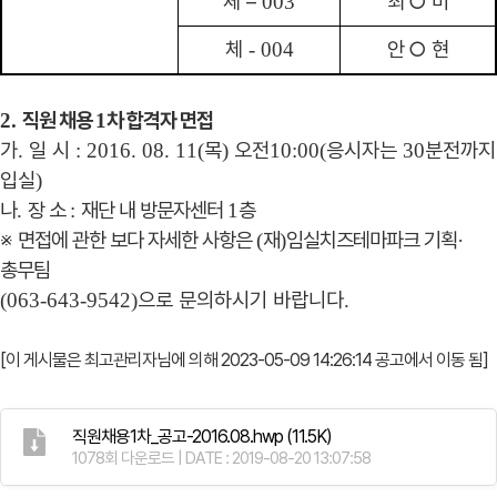
체
–
최
○
미
003
체
안
○
현
- 004
직원 채용
차 합격자 면접
2.
1
가
일 시
목
오전
응시자는
분전까지
.
: 2016. 08. 11(
)
10:00(
30
입실
)
나
장 소
재단 내 방문자센터
층
.
:
1
※
면접에 관한 보다 자세한 사항은
재
임실치즈테마파크 기획
(
)
·
총무팀
으로 문의하시기 바랍니다
(063-643-9542)
.
[이 게시물은 최고관리자님에 의해 2023-05-09 14:26:14 공고에서 이동 됨]
직원채용1차_공고-2016.08.hwp
(11.5K)
1078회 다운로드 | DATE : 2019-08-20 13:07:58