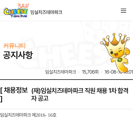
커뮤니티
공지사항
임실치즈테마파크
15,706회
16-08-10 10:01
[ 채용정보
(재)임실치즈테마파크 직원 채용 1차 합격
]
자 공고
임실치즈테마파크 제
호
2016- 16