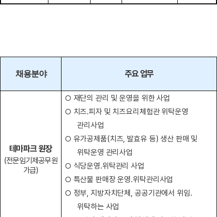
주요 업무
채용분야
○
재단의 관리 및 운영을 위한 사업
○
치즈
․
피자 및 치즈요리체험관 위탁운영
관리사업
○
유가공제품
(
치즈
,
발효유 등
)
생산 판매 및
테마파크 원장
위탁운영 관리사업
(
전문임기제공무원
○
식당운영
․
위탁관리 사업
가급
)
○
특산물 판매장 운영
․
위탁관리사업
○
정부
,
지방자치단체
,
공공기관에서 위임
․
위탁하는 사업