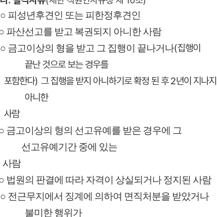
○
피성년후견인 또는 피한정후견인
○
파산선고를 받고 복권되지 아니한 사람
(
집행이
○
금고이상의 형을 받고 그 집행이 끝나거나
끝난 것으로 보는 경우를
포함한다
)
그 집행을 받지 아니하기로 확정 된 후
2
년이 지나지
아니한
사람
○
금고이상의 형의 선고유예를 받은 경우에 그
선고유예기간 중에
있는
사람
○
법원의 판결에 따라 자격이 상실되거나 정지된 사람
○
전근무지에서 징계에 의하여 면직처분을 받았거나
불미한 행위가