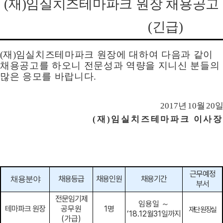
(
재
)
임실치즈테마파크 원장 채용공고
(
긴급
)
(
재
)
임실치즈테마파크 원장에 대하여 다음과 같이
채용공고를 하오니 전문성과 역량을 지니신 분들의
많은 응모를 바랍니다
.
2017
년
10
월
20
일
(
재
)
임실치즈테마파크 이사장
근무예정
채용등급
채용인원
채용기간
채용분야
부서
전문임기제
임용일
～
테마파크 원장
공무원
1
명
재단 원장실
’18.12
월
31
일까지
(
가급
)