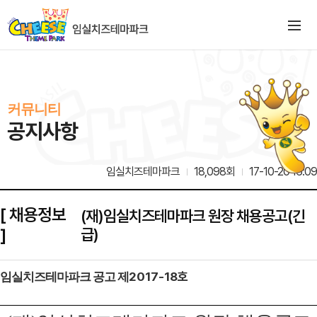
커뮤니티
공지사항
임실치즈테마파크
18,098회
17-10-20 16:09
[ 채용정보
(재)임실치즈테마파크 원장 채용공고(긴
]
급)
2017
-
18
호
임실치즈테마파크 공고 제