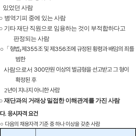
있었던 사람
○
병역기피 중에 있는 사람
○
기타 재단 직원으로 임용하는 것이 부적합하다고
판정되는 사람
형법
」
제
355
조 및 제
356
조에 규정된 횡령과 배임의 죄를
○
「
범한
300
만원 이상의 벌금형을 선고받고 그 형이
사람으로서
확정된 후
년이 지나지 아니한 사람
2
○
재단과의 거래상 밀접한 이해관계를 가진 사람
다
.
응시자격 요건
다음의 채용자격 기준 중 하나 이상을 갖춘 사람
○