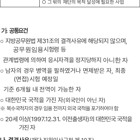
○
그 밖의 재단의 목적 달성에 필요한 사업
.
공통요건
가
지방공무원
법 제
31
조의 결격사유에 해당되지 않으며
,
○
시험령 등
공무원임용
관계법령에 의하여 응시자격을 정지당하지
아니한 자
남자의 경우 병역을 필하였거나 면제받은 자
,
최종
○
(
면접
)
시험 예정일
기준
6
개월 내 전역이 가능한 자
대한민국 국적을 가진 자
○
(
외국인이 아닌 자
)
복수국적자의 경우 임용 전까지 외국 국적을 포기하여야 함
※
20
세 이상
(1997.12.31.
이전출생자
)
의 대한민국 국적을
○
가진 자
나
.
결격사유
(
재단 직원인사규정 제
10
조
)