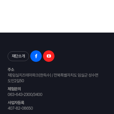
재단소개
주소
재)임실치즈테마파크(한득수) / 전북특별자치도 임실군 성수면
도인2길50
체험문의
063-643-2300/3400
사업자등록
407-82-08650