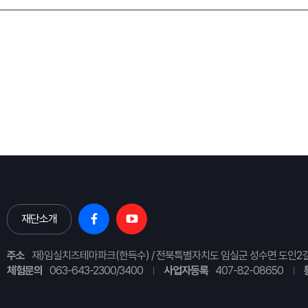
재단소개
주소
재)임실치즈테마파크(한득수) / 전북특별자치도 임실군 성수면 도인2길
체험문의
063-643-2300/3400
사업자등록
407-82-08650