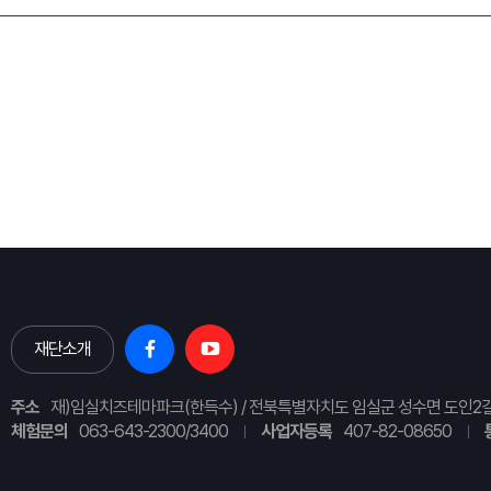
재단소개
주소
재)임실치즈테마파크(한득수) / 전북특별자치도 임실군 성수면 도인2길
체험문의
063-643-2300/3400
사업자등록
407-82-08650