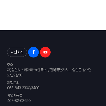
재단소개
주소
재)임실치즈테마파크(한득수) / 전북특별자치도 임실군 성수면
도인2길50
체험문의
063-643-2300/3400
사업자등록
407-82-08650