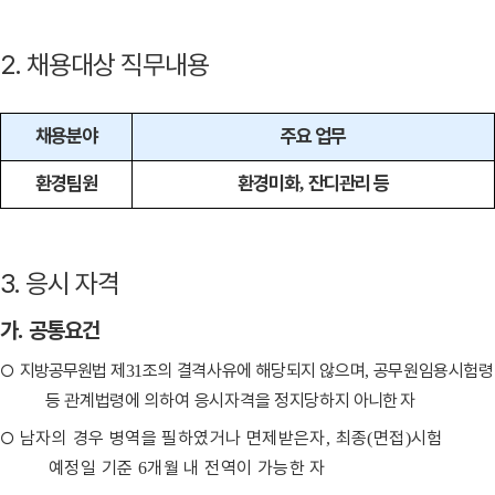
2. 채용대상 직무내용
채용분야
주요 업무
환경팀원
환경미화
잔디관리 등
,
3. 응시 자격
가
공통요건
.
○
지방공무원
법 제
조의 결격사유에 해당되지 않으며
공무원임용
시험령
31
,
등 관계법령에 의하여 응시자격을 정지당하지
아니한 자
○
남자의 경우 병역을 필하였거나 면제받은자
최종
면접
시험
,
(
)
예정일 기준
개월 내 전역이 가능한 자
6