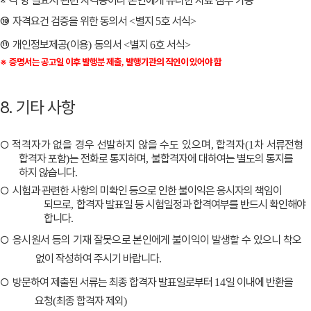
※
각 항 필요시 관련 자격증이나 본인에게 유리한 자료 첨부 가능
⑩
자격요건 검증을 위한 동의서
별지
호 서식
<
5
>
⑪
개인정보제공
이용
동의서
별지
호 서식
(
)
<
6
>
※
증명서는 공고일 이후 발행분 제출
발행기관의 직인이 있어야 함
,
8. 기타 사항
○
적격자가 없을 경우 선발하지 않을 수도 있으며
합격자
차
서류전형
,
(1
합격자 포함
는 전화로 통지하며
불합격자에 대하여
는 별도의 통지를
)
,
하지 않습니다
.
○
시험과 관련한 사항의 미확인 등으로 인한 불이익은 응시자의 책
임이
되므로
합격자 발표일 등 시험일정과 합격여부를 반드시 확
인해야
,
합니다
.
○
응시원서 등의 기재 잘못으로 본인에게 불이익이 발생할 수 있으니
착오
없이 작성하여 주시기 바랍니다
.
○
방문하여 제출된 서류는 최종 합격자 발표일로부터
일 이내에 반환을
14
요청
최종 합격자 제외
(
)