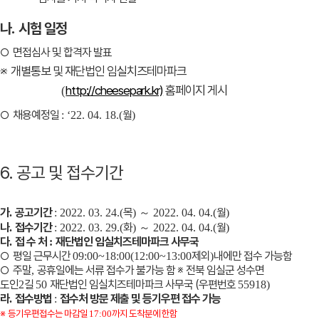
나
시험 일정
.
○
면접심사 및 합격자 발표
※
개별통보 및 재단법인 임실치즈테마파크
http://cheesepark.kr)
홈페이지 게시
(
○
채용예정일
월
: ‘22. 04. 18.(
)
6. 공고 및 접수기간
가
공고기간
목
～
월
.
: 2022. 03. 24.(
)
2022. 04. 04.(
)
나
접수기간
화
～
월
.
: 2022. 03. 29.(
)
2022. 04. 04.(
)
다
접 수 처
재단법인 임실치즈테마파크 사무국
.
:
○
평일 근무시간
제외
내에만 접수 가능함
09:00~18:00(12:00~13:00
)
○
주말
공휴일에는 서류 접수가 불가능 함
※
전북 임실군 성수면
,
도인
길
재단법인 임실치즈테마파크 사무국 (
우편번호
2
50
55918)
라
접수방법
접수처 방문 제출 및 등기우편 접수 가능
.
:
※
등기우편접수는 마감일
까지 도착분에 한함
17:00