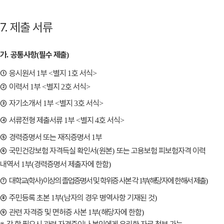
7. 제출 서류
가
공통사항
필수 제출
.
(
)
①
응시원서
부
별지
호 서식
1
<
1
>
②
이력서
부
별지
호 서식
1
<
2
>
③
자기소개서
부
별지
호 서식
1
<
3
>
④
서류전형 제출서류
부
별지
호 서식
1
<
4
>
⑤
경력증명서 또는 재직증명서
부
1
⑥
국민건강보험 자격득실 확인서
원본
또는 고용보험 피보험자격 이력
(
)
내역서
부
경력증명서 제출자에 한함
1
(
)
⑦
대학교
학사
이상의 졸업증명서 및 학위증 사본 각
부
해당자에 한해서 제출
(
)
1
(
)
⑧
주민등록 초본
부
남자의 경우 병역사항 기재된 것
1
(
)
⑨
관련 자격증 및 면허증 사본
부
해당자에 한함
1
(
)