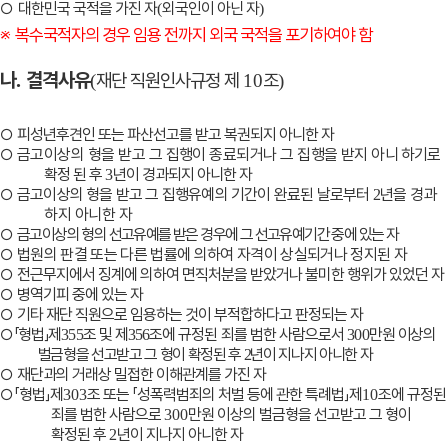
○
대한민국 국적을 가진 자
외국인이 아닌 자
(
)
※
복수국적자의 경우 임용 전까지 외국 국적을 포기하여야 함
나
결격사유
.
재단 직원인사규정 제
조
(
10
)
○
피성년후견인 또는 파산선고를 받고 복권되지 아니한 자
○
금고이상의 형을 받고 그 집행이 종료되거나 그 집행을 받지 아니
하기로
확정 된 후
년이 경과되지 아니한 자
3
○
금고이상의 형을 받고 그 집행유예의 기간이 완료된 날로부터
년을
경과
2
하지 아니한 자
○
금고이상의 형의 선고유예를 받은 경우에 그 선고유예기간 중에 있는 자
○
법원의 판결 또는 다른 법률에 의하여 자격이 상실되거나 정지된 자
○
전근무지에서 징계에 의하여 면직처분을 받았거나 불미한 행위가
있었던 자
○
병역기피 중에 있는 자
○
기타 재단 직원으로 임용하는 것이 부적합하다고 판정되는 자
○
「
형법
」
제
조 및 제
조에 규정된 죄를 범한 사람으로서
만원
이상의
355
356
300
벌금형을 선고받고 그 형이 확정된 후
년이 지나지 아니한 자
2
○
재단과의 거래상 밀접한 이해관계를 가진 자
○
「
형법
」
제
조 또는
「
성폭력범죄의 처벌 등에 관한 특례법
」
제
조에 규정된
303
10
죄를 범한 사람으로
만원 이상의 벌금형을
선고받고 그 형이
300
확정된 후
년이 지나지 아니한 자
2