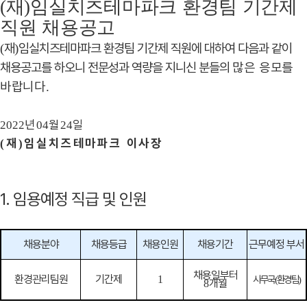
(
재
)
임실치즈테마파크 환경팀 기간제
직원 채용공고
재
임실치즈테마파크 환경팀 기간제 직원에 대하여 다음과 같이
(
)
채용공고를 하오니 전문성과 역량을 지니신 분들의
많은 응모를
바랍니다
.
년
월
일
2022
04
24
재
임실치즈테마파크 이사장
(
)
1. 임용예정 직급 및 인원
채용분야
채용등급
채용인원
채용기간
근무예정 부서
채용일부터
환경관리팀원
기간제
1
사무국
환경팀
(
)
개월
8