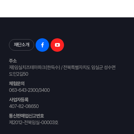
재단소개
주소
재)임실치즈테마파크(한득수) / 전북특별자치도 임실군 성수면
도인2길50
체험문의
063-643-2300/3400
사업자등록
407-82-08650
통신판매업신고번호
제2012-전북임실-00003호