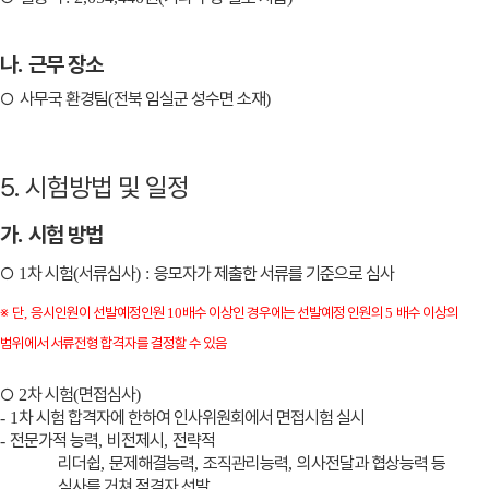
나
근무 장소
.
○
사무국 환경팀
전북 임실군 성수면 소재
(
)
5. 시험방법 및 일정
가
시험 방법
.
○
차 시험
서류심사
응모자가 제출한 서류를 기준으로 심사
1
(
) :
※
단
응시인원이 선발예정인원
배수 이상인 경우에는 선발예정 인원의
배수 이상의
,
10
5
범위에서 서류전형 합격자를 결정할 수 있음
○
차 시험
면접심사
2
(
)
차 시험 합격자에 한하여 인사위원회에서 면접시험 실시
- 1
전문가적 능력
비전제시
전략적
-
,
,
리더쉽
문제해결능력
조직관리능력
의사전달과 협상능력 등
,
,
,
심사를 거쳐 적격자 선발