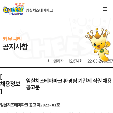
커뮤니티
공지사항
최고관리자
12,674회
22-03-24 09:57
[
임실치즈테마파크 환경팀 기간제 직원 채용
채용정보
공고문
]
임실치즈테마파크 공고 제
호
2022
-
01