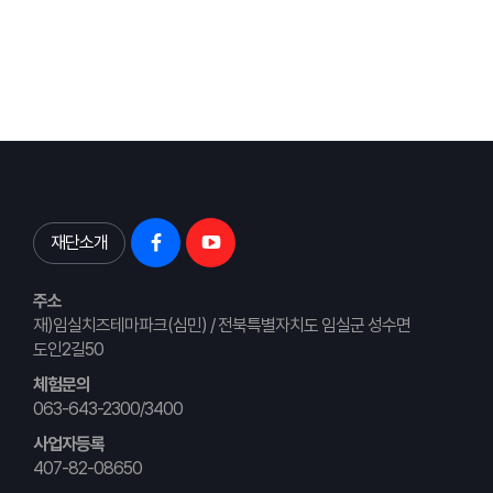
재단소개
주소
재)임실치즈테마파크(심민) / 전북특별자치도 임실군 성수면
도인2길50
체험문의
063-643-2300/3400
사업자등록
407-82-08650