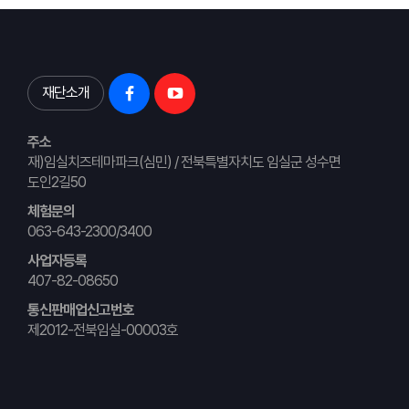
재단소개
주소
재)임실치즈테마파크(심민) / 전북특별자치도 임실군 성수면
도인2길50
체험문의
063-643-2300/3400
사업자등록
407-82-08650
통신판매업신고번호
제2012-전북임실-00003호