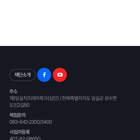
재단소개
주소
재)임실치즈테마파크(심민) / 전북특별자치도 임실군 성수면
도인2길50
체험문의
063-643-2300/3400
사업자등록
407-82-08650