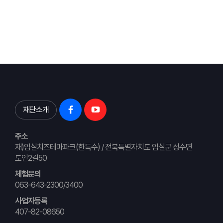
재단소개
주소
재)임실치즈테마파크(한득수) / 전북특별자치도 임실군 성수면
도인2길50
체험문의
063-643-2300/3400
사업자등록
407-82-08650