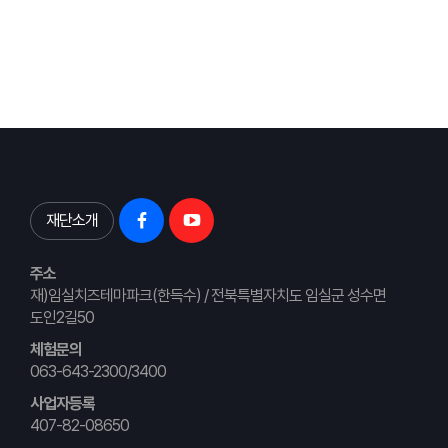
재단소개
주소
재)임실치즈테마파크(한득수) / 전북특별자치도 임실군 성수면
도인2길50
체험문의
063-643-2300/3400
사업자등록
407-82-08650