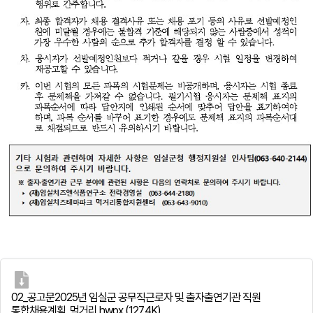
02_공고문2025년 임실군 공무직근로자 및 출자출연기관 직원
통합채용계획_먹거리.hwpx
(127.4K)