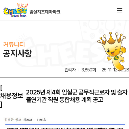
커뮤니티
공지사항
관리자
3,850회
25-11-12 09:28
[
2025년 제4회 임실군 공무직근로자 및 출자
채용정보
출연기관 직원 통합채용 계획 공고
]