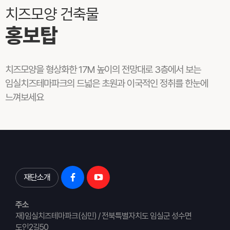
치즈모양 건축물
홍보탑
치즈모양을 형상화한 17M 높이의 전망대로 3층에서 보는
임실치즈테마파크의 드넓은 초원과 이국적인 정취를 한눈에
느껴보세요
재단소개
주소
재)임실치즈테마파크(심민) / 전북특별자치도 임실군 성수면
도인2길50