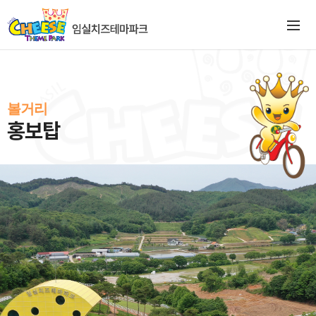
볼거리
홍보탑