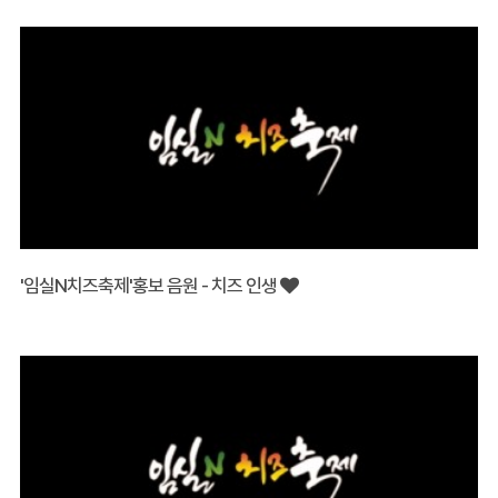
'임실N치즈축제'홍보 음원 - 치즈 인생