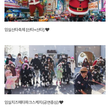
임실산타축제 [산타+산타]
임실치즈메타파크스케치(공연중심)