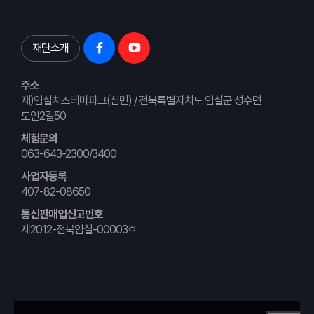
재단소개
주소
재)임실치즈테마파크(심민) / 전북특별자치도 임실군 성수면
도인2길50
체험문의
063-643-2300/3400
사업자등록
407-82-08650
통신판매업신고번호
제2012-전북임실-00003호