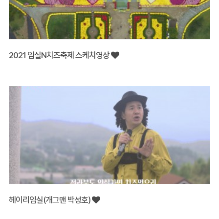
2021 임실N치즈축제 스케치영상
헤이리임실(개그맨 박성호)