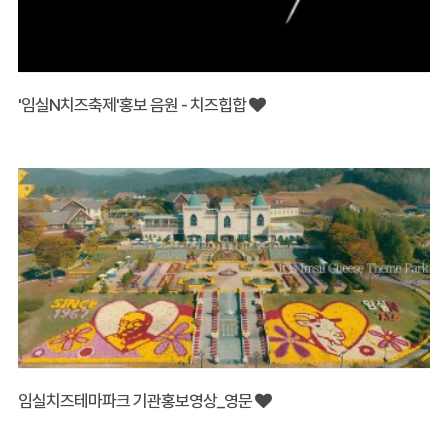
'임실N치즈축제'홍보 음원 - 치즈힙합
임실치즈테마파크 기관홍보영상_영문