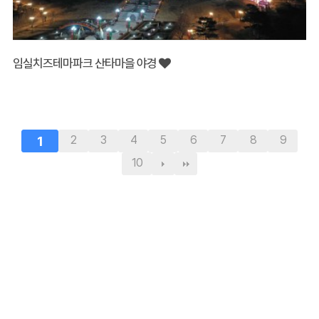
임실치즈테마파크 산타마을 야경
1
2
3
4
5
6
7
8
9
10