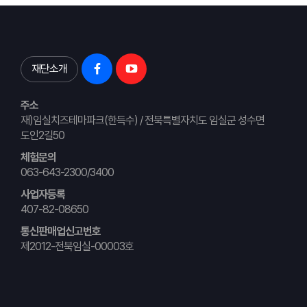
재단소개
주소
재)임실치즈테마파크(한득수) / 전북특별자치도 임실군 성수면
도인2길50
체험문의
063-643-2300/3400
사업자등록
407-82-08650
통신판매업신고번호
제2012-전북임실-00003호