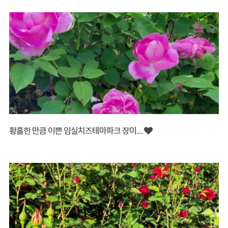
황홀한 만큼 이쁜 임실치즈테마파크 장미....