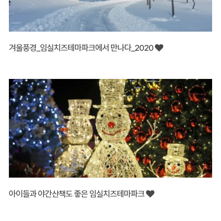
겨울풍경_임실치즈테마파크에서 만나다_2020
아이들과 야간산책도 좋은 임실치즈테마파크