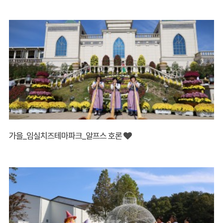
이벤트
가을_임실치즈테마파크_알프스 호론