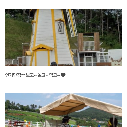
인기만점^^ 보고~ 놀고~ 먹고~