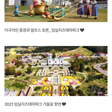
이국적인 풍경과 알프스 호론_ 임실치즈테마파크
2021 임실치즈테마파크 가을꽃 향연