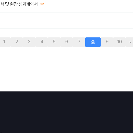
서 및 원장 성과계약서
1
2
3
4
5
6
7
8
9
10