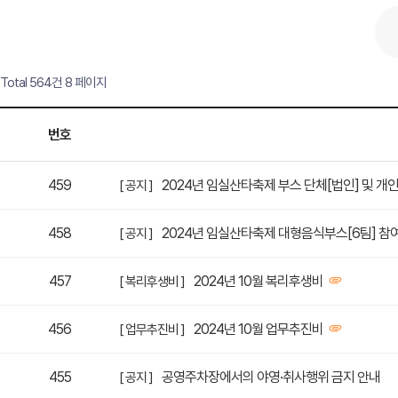
Total 564건
8 페이지
번호
459
2024년 임실산타축제 부스 단체[법인] 및 개
[ 공지 ]
458
2024년 임실산타축제 대형음식부스[6팀] 참
[ 공지 ]
457
2024년 10월 복리후생비
[ 복리후생비 ]
456
2024년 10월 업무추진비
[ 업무추진비 ]
455
공영주차장에서의 야영·취사행위 금지 안내
[ 공지 ]