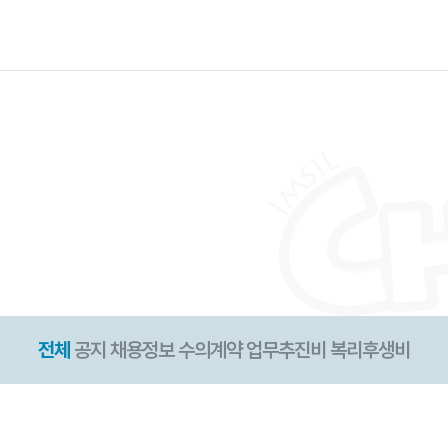
전체
공지
채용정보
수의계약
업무추진비
복리후생비