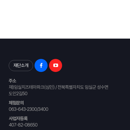
재단소개
주소
재)임실치즈테마파크(심민) / 전북특별자치도 임실군 성수면
도인2길50
체험문의
063-643-2300/3400
사업자등록
407-82-08650