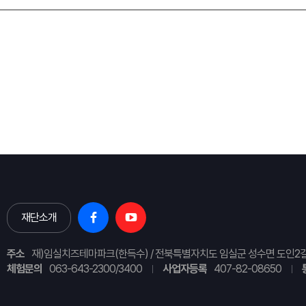
재단소개
주소
재)임실치즈테마파크(한득수) / 전북특별자치도 임실군 성수면 도인2길
체험문의
063-643-2300/3400
사업자등록
407-82-08650