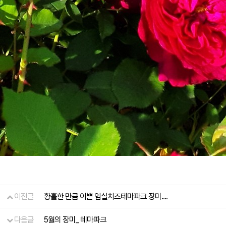
이전글
황홀한 만큼 이쁜 임실치즈테마파크 장미....
다음글
5월의 장미_ 테마파크